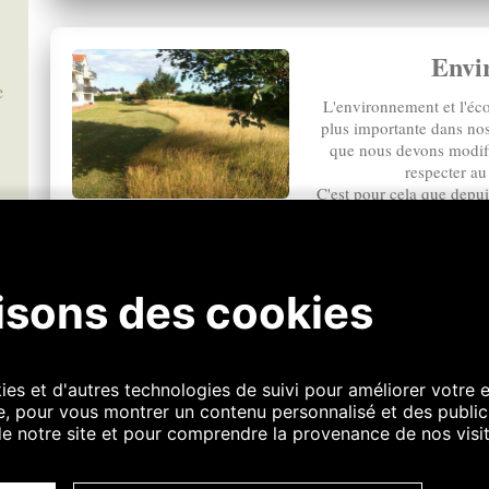
Envi
e
L'environnement et l'éc
plus importante dans no
que nous devons modifi
respecter au
C'est pour cela que depui
décidée de stoper tous 
par souci d'écologie, de
n'hésitez pas à nous dem
Visites depuis 2007