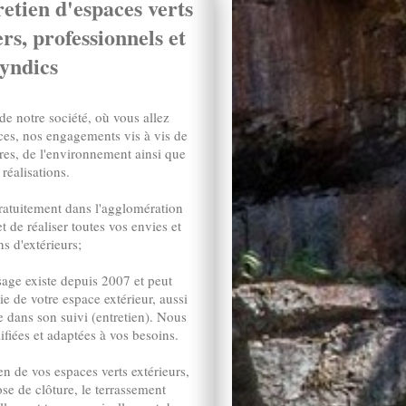
retien d'espaces verts
rs, professionnels et
syndics
de notre société, où vous allez
es, nos engagements vis à vis de
ires, de l'environnement ainsi que
 réalisations.
atuitement dans l'agglomération
et de réaliser toutes vos envies et
s d'extérieurs;
sage existe depuis 2007 et peut
ie de votre espace extérieur, aussi
e dans son suivi (entretien). Nous
fiées et adaptées à vos besoins.
en de vos espaces verts extérieurs,
se de clôture, le terrassement