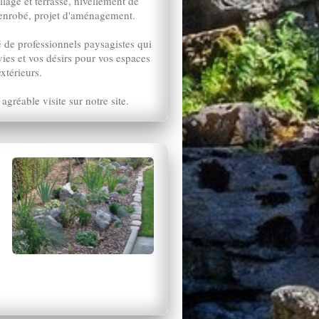
age et terrasse, nivellement de
 enrobé, projet d'aménagement.
de professionnels paysagistes qui
ies et vos désirs pour vos espaces
extérieurs.
gréable visite sur notre site.