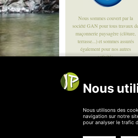
Nous sommes couvert par la
société GAN pour tous travaux d
maçonnerie paysagère (clôture,
terrasse...) et sommes assurés
également pour nos autres
activités.