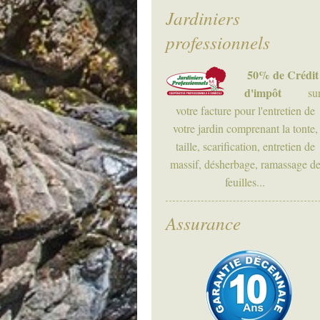
Jardiniers
professionnels
50% de Crédit
d'impôt
su
votre facture pour l'entretien de
votre jardin comprenant la tonte,
taille, scarification, entretien de
massif, désherbage, ramassage d
feuilles...
Assurance