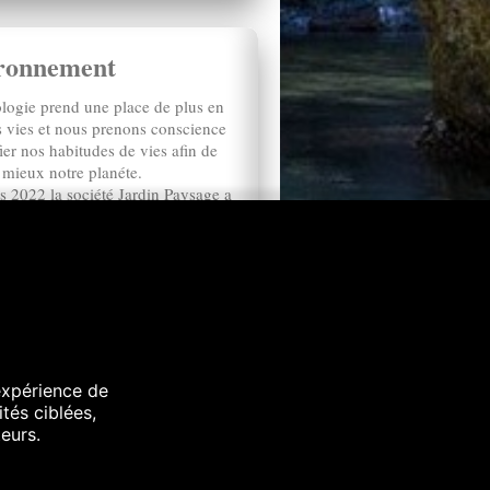
ronnement
ologie prend une place de plus en
s vies et nous prenons conscience
er nos habitudes de vies afin de
 mieux notre planéte.
s 2022 la société Jardin Paysage a
traitements phytopharmaceutiques
s solutions alternatives existent,
ander de plus amples informations.