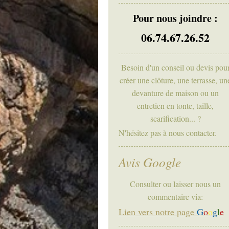
Pour nous joindre :
06.74.67.26.52
Besoin d'un conseil ou devis pou
créer une clôture, une terrasse, un
devanture de maison ou un
entretien en tonte, taille,
scarification... ?
N'hésitez pas à nous contacter.
Avis Google
Consulter ou laisser nous un
commentaire via:
Lien vers notre page
G
o
o
g
l
e