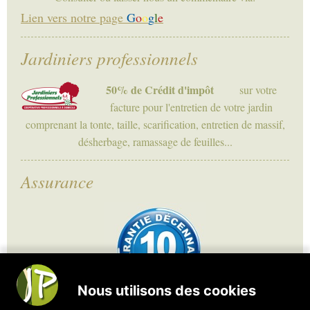
Lien vers notre page
G
o
o
g
l
e
Jardiniers professionnels
50% de Crédit d'impôt
sur votre
facture pour l'entretien de votre jardin
comprenant la tonte, taille, scarification, entretien de massif,
désherbage, ramassage de feuilles...
Assurance